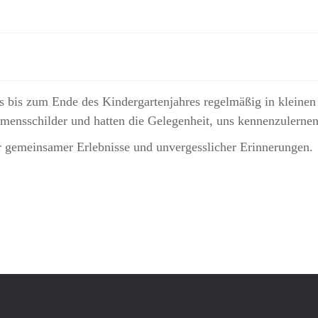
s bis zum Ende des Kindergartenjahres regelmäßig in kleine
amensschilder und hatten die Gelegenheit, uns kennenzulernen
er gemeinsamer Erlebnisse und unvergesslicher Erinnerungen.
 Rutsch ins neue Jahr!
ochstift setzt Engagement für den ambulanten Kinderhospizdienst in Paderbor