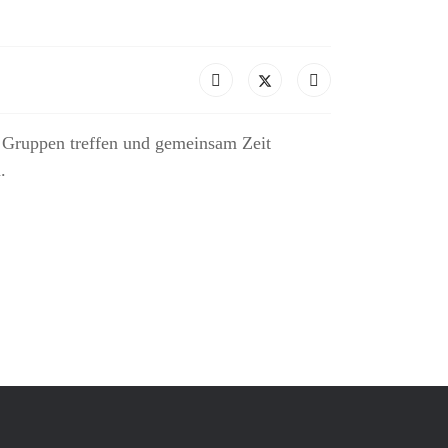
n Gruppen treffen und gemeinsam Zeit
.
n fort