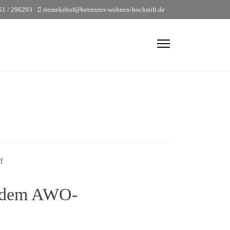
51 / 296293
riemekehof@betreutes-wohnen-hochstift.de
n dem AWO-