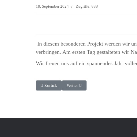
18. September 2024
Zugriffe: 888
In diesem besonderen Projekt werden wir un
verbringen. Am ersten Tag gestalteten wir N
Wir freuen uns auf ein spannendes Jahr voll
Vorheriger Beitrag: Frohe Weihnachten und einen guten
Nächster Beitrag: Betreutes Wohnen im H
Zurück
Weiter